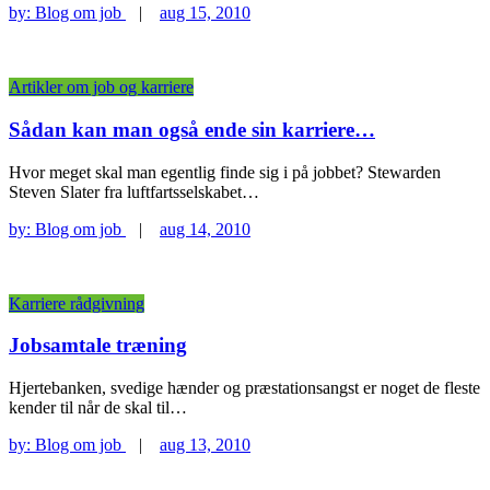
by:
Blog om job
|
aug 15, 2010
Artikler om job og karriere
Sådan kan man også ende sin karriere…
Hvor meget skal man egentlig finde sig i på jobbet? Stewarden
Steven Slater fra luftfartsselskabet…
by:
Blog om job
|
aug 14, 2010
Karriere rådgivning
Jobsamtale træning
Hjertebanken, svedige hænder og præstationsangst er noget de fleste
kender til når de skal til…
by:
Blog om job
|
aug 13, 2010