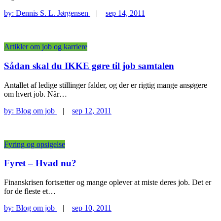
by:
Dennis S. L. Jørgensen
|
sep 14, 2011
Artikler om job og karriere
Sådan skal du IKKE gøre til job samtalen
Antallet af ledige stillinger falder, og der er rigtig mange ansøgere
om hvert job. Når…
by:
Blog om job
|
sep 12, 2011
Fyring og opsigelse
Fyret – Hvad nu?
Finanskrisen fortsætter og mange oplever at miste deres job. Det er
for de fleste et…
by:
Blog om job
|
sep 10, 2011