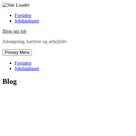
Skip
Forsiden
to
Jobdatabaser
content
Blog om job
Jobsøgning, karriere og arbejdsliv
Primary Menu
Forsiden
Jobdatabaser
Blog