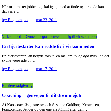
Når man mister jobbet og skal igang med at finde nyt arbejde kan
dat være…
by:
Blog om job
|
mar 23, 2011
Virksomhed - Denne kategori henvender sig til virksomheder
En hjertestarter kan redde liv i virksomheden
En hjertestarter kan betyde forskellen mellem liv og død hvis uheldet
skulle være ude og…
by:
Blog om job
|
mar 17, 2011
Karriere rådgivning
Coaching – genvejen til dit drømmejob
Af Kaoscoach® og stresscoach Susanne Guldborg Kristensen,
Fønixcentret Sender du den ene ansøgning efter den…