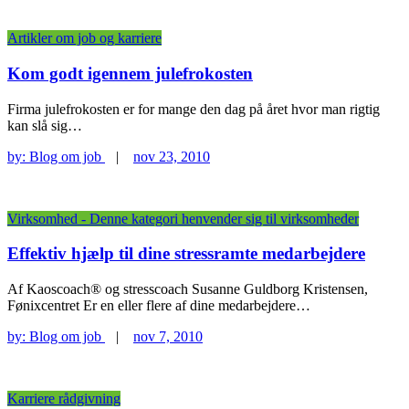
Artikler om job og karriere
Kom godt igennem julefrokosten
Firma julefrokosten er for mange den dag på året hvor man rigtig
kan slå sig…
by:
Blog om job
|
nov 23, 2010
Virksomhed - Denne kategori henvender sig til virksomheder
Effektiv hjælp til dine stressramte medarbejdere
Af Kaoscoach® og stresscoach Susanne Guldborg Kristensen,
Fønixcentret Er en eller flere af dine medarbejdere…
by:
Blog om job
|
nov 7, 2010
Karriere rådgivning