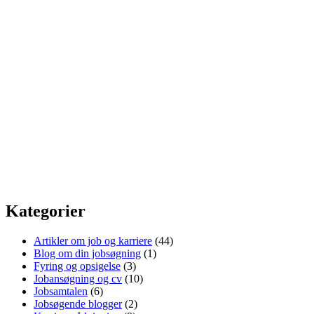
Kategorier
Artikler om job og karriere
(44)
Blog om din jobsøgning
(1)
Fyring og opsigelse
(3)
Jobansøgning og cv
(10)
Jobsamtalen
(6)
Jobsøgende blogger
(2)