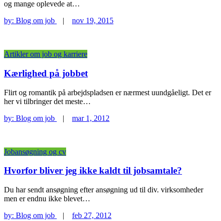
og mange oplevede at…
by:
Blog om job
|
nov 19, 2015
Artikler om job og karriere
Kærlighed på jobbet
Flirt og romantik på arbejdspladsen er nærmest uundgåeligt. Det er
her vi tilbringer det meste…
by:
Blog om job
|
mar 1, 2012
Jobansøgning og cv
Hvorfor bliver jeg ikke kaldt til jobsamtale?
Du har sendt ansøgning efter ansøgning ud til div. virksomheder
men er endnu ikke blevet…
by:
Blog om job
|
feb 27, 2012