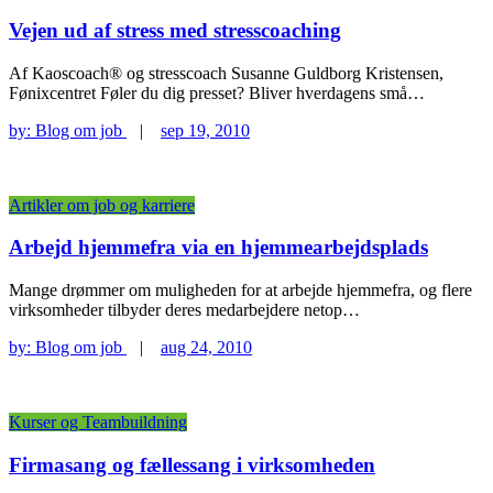
Vejen ud af stress med stresscoaching
Af Kaoscoach® og stresscoach Susanne Guldborg Kristensen,
Fønixcentret Føler du dig presset? Bliver hverdagens små…
by:
Blog om job
|
sep 19, 2010
Artikler om job og karriere
Arbejd hjemmefra via en hjemmearbejdsplads
Mange drømmer om muligheden for at arbejde hjemmefra, og flere
virksomheder tilbyder deres medarbejdere netop…
by:
Blog om job
|
aug 24, 2010
Kurser og Teambuildning
Firmasang og fællessang i virksomheden