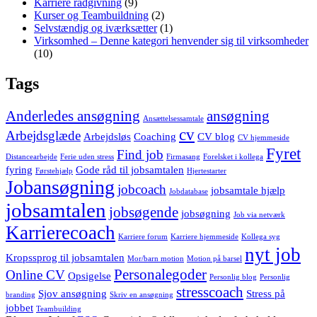
Karriere rådgivning
(9)
Kurser og Teambuildning
(2)
Selvstændig og iværksætter
(1)
Virksomhed – Denne kategori henvender sig til virksomheder
(10)
Tags
Anderledes ansøgning
ansøgning
Ansættelsessamtale
cv
Arbejdsglæde
Arbejdsløs
Coaching
CV blog
CV hjemmeside
Fyret
Find job
Distancearbejde
Ferie uden stress
Firmasang
Forelsket i kollega
fyring
Gode råd til jobsamtalen
Førstehjælp
Hjertestarter
Jobansøgning
jobcoach
jobsamtale hjælp
Jobdatabase
jobsamtalen
jobsøgende
jobsøgning
Job via netværk
Karrierecoach
Karriere forum
Karriere hjemmeside
Kollega syg
nyt job
Kropssprog til jobsamtalen
Mor/barn motion
Motion på barsel
Personalegoder
Online CV
Opsigelse
Personlig blog
Personlig
stresscoach
Sjov ansøgning
Stress på
branding
Skriv en ansøgning
jobbet
Teambuilding