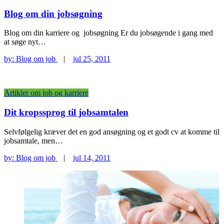
Blog om din jobsøgning
Blog om din karriere og jobsøgning Er du jobsøgende i gang med
at søge nyt…
by:
Blog om job
|
jul 25, 2011
Artikler om job og karriere
Dit kropssprog til jobsamtalen
Selvfølgelig kræver det en god ansøgning og et godt cv at komme til
jobsamtale, men…
by:
Blog om job
|
jul 14, 2011