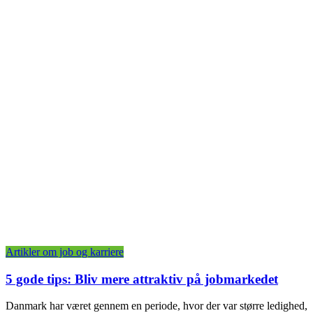
Artikler om job og karriere
5 gode tips: Bliv mere attraktiv på jobmarkedet
Danmark har været gennem en periode, hvor der var større ledighed,