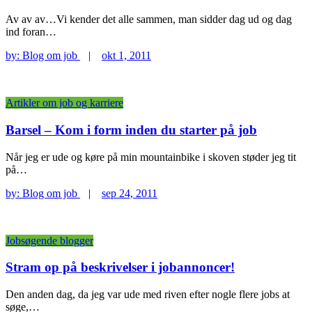
Av av av…Vi kender det alle sammen, man sidder dag ud og dag
ind foran…
by:
Blog om job
|
okt 1, 2011
Artikler om job og karriere
Barsel – Kom i form inden du starter på job
Når jeg er ude og køre på min mountainbike i skoven støder jeg tit
på…
by:
Blog om job
|
sep 24, 2011
Jobsøgende blogger
Stram op på beskrivelser i jobannoncer!
Den anden dag, da jeg var ude med riven efter nogle flere jobs at
søge,…