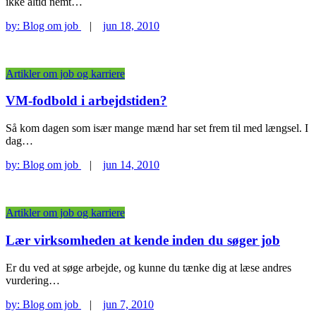
ikke altid nemt…
by:
Blog om job
|
jun 18, 2010
Artikler om job og karriere
VM-fodbold i arbejdstiden?
Så kom dagen som især mange mænd har set frem til med længsel. I
dag…
by:
Blog om job
|
jun 14, 2010
Artikler om job og karriere
Lær virksomheden at kende inden du søger job
Er du ved at søge arbejde, og kunne du tænke dig at læse andres
vurdering…
by:
Blog om job
|
jun 7, 2010