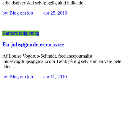
arbejdsgiver skal selvfølgelig altid indkalde…
by:
Blog om job
|
apr 25, 2010
Karriere rådgivning
En jobsøgende er en vare
Af Louise Vogdrup-Schmidt, freelancejournalist
louisevogdrups@gmail.com Tænk på dig selv som en vare hele
tiden –…
by:
Blog om job
|
apr 11, 2010