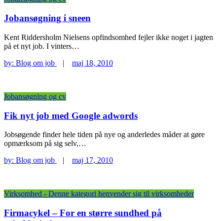
Jobansøgning i sneen
Kent Riddersholm Nielsens opfindsomhed fejler ikke noget i jagten
på et nyt job. I vinters…
by:
Blog om job
|
maj 18, 2010
Jobansøgning og cv
Fik nyt job med Google adwords
Jobsøgende finder hele tiden på nye og anderledes måder at gøre
opmærksom på sig selv,…
by:
Blog om job
|
maj 17, 2010
Virksomhed - Denne kategori henvender sig til virksomheder
Firmacykel – For en større sundhed på