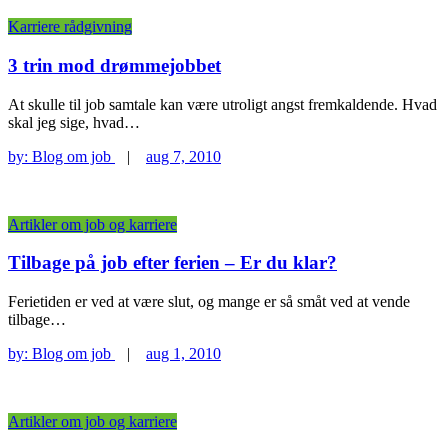
Karriere rådgivning
3 trin mod drømmejobbet
At skulle til job samtale kan være utroligt angst fremkaldende. Hvad
skal jeg sige, hvad…
by:
Blog om job
|
aug 7, 2010
Artikler om job og karriere
Tilbage på job efter ferien – Er du klar?
Ferietiden er ved at være slut, og mange er så småt ved at vende
tilbage…
by:
Blog om job
|
aug 1, 2010
Artikler om job og karriere