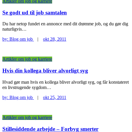
Artikler om job og karriere
Se godt ud til job samtalen
Du har netop fundet en annonce med dit drømme job, og du gør dig
naturligvis…
by:
Blog om job
|
okt 28, 2011
Artikler om job og karriere
Hvis din kollega bliver alvorligt syg
Hvad gør man hvis en kollega bliver alvorligt syg, og får konstateret
en livstrugende sygdom…
by:
Blog om job
|
okt 25, 2011
Artikler om job og karriere
Stillesiddende arbejde – Forbyg smerter