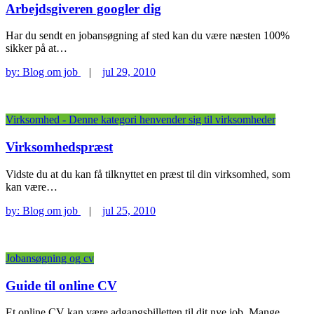
Arbejdsgiveren googler dig
Har du sendt en jobansøgning af sted kan du være næsten 100%
sikker på at…
by:
Blog om job
|
jul 29, 2010
Virksomhed - Denne kategori henvender sig til virksomheder
Virksomhedspræst
Vidste du at du kan få tilknyttet en præst til din virksomhed, som
kan være…
by:
Blog om job
|
jul 25, 2010
Jobansøgning og cv
Guide til online CV
Et online CV kan være adgangsbilletten til dit nye job. Mange