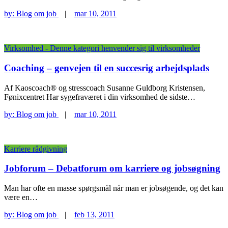
by:
Blog om job
|
mar 10, 2011
Virksomhed - Denne kategori henvender sig til virksomheder
Coaching – genvejen til en succesrig arbejdsplads
Af Kaoscoach® og stresscoach Susanne Guldborg Kristensen,
Fønixcentret Har sygefraværet i din virksomhed de sidste…
by:
Blog om job
|
mar 10, 2011
Karriere rådgivning
Jobforum – Debatforum om karriere og jobsøgning
Man har ofte en masse spørgsmål når man er jobsøgende, og det kan
være en…
by:
Blog om job
|
feb 13, 2011