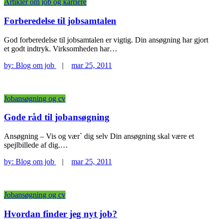
Artikler om job og karriere
Forberedelse til jobsamtalen
God forberedelse til jobsamtalen er vigtig. Din ansøgning har gjort
et godt indtryk. Virksomheden har…
by:
Blog om job
|
mar 25, 2011
Jobansøgning og cv
Gode råd til jobansøgning
Ansøgning – Vis og vær` dig selv Din ansøgning skal være et
spejlbillede af dig.…
by:
Blog om job
|
mar 25, 2011
Jobansøgning og cv
Hvordan finder jeg nyt job?