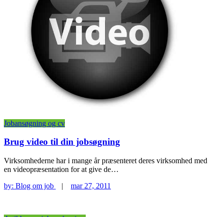
Jobansøgning og cv
Brug video til din jobsøgning
Virksomhederne har i mange år præsenteret deres virksomhed med
en videopræsentation for at give de…
by:
Blog om job
|
mar 27, 2011