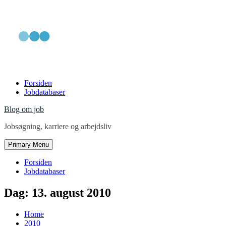
Skip
Forsiden
to
Jobdatabaser
content
Blog om job
Jobsøgning, karriere og arbejdsliv
Primary Menu
Forsiden
Jobdatabaser
Dag:
13. august 2010
Home
2010