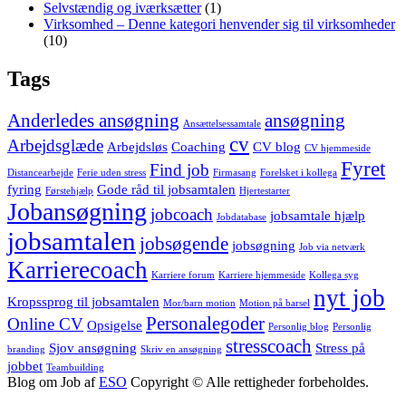
Selvstændig og iværksætter
(1)
Virksomhed – Denne kategori henvender sig til virksomheder
(10)
Tags
Anderledes ansøgning
ansøgning
Ansættelsessamtale
cv
Arbejdsglæde
Arbejdsløs
Coaching
CV blog
CV hjemmeside
Fyret
Find job
Distancearbejde
Ferie uden stress
Firmasang
Forelsket i kollega
fyring
Gode råd til jobsamtalen
Førstehjælp
Hjertestarter
Jobansøgning
jobcoach
jobsamtale hjælp
Jobdatabase
jobsamtalen
jobsøgende
jobsøgning
Job via netværk
Karrierecoach
Karriere forum
Karriere hjemmeside
Kollega syg
nyt job
Kropssprog til jobsamtalen
Mor/barn motion
Motion på barsel
Personalegoder
Online CV
Opsigelse
Personlig blog
Personlig
stresscoach
Sjov ansøgning
Stress på
branding
Skriv en ansøgning
jobbet
Teambuilding
Blog om Job af
ESO
Copyright © Alle rettigheder forbeholdes.