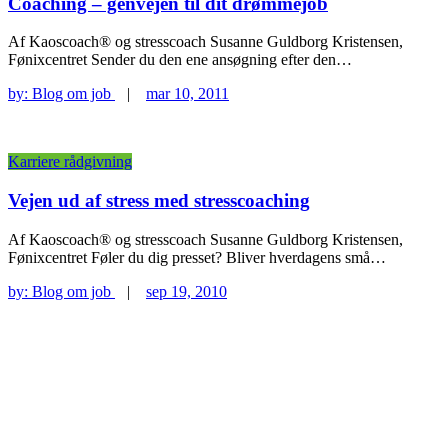
Coaching – genvejen til dit drømmejob
Af Kaoscoach® og stresscoach Susanne Guldborg Kristensen,
Fønixcentret Sender du den ene ansøgning efter den…
by:
Blog om job
|
mar 10, 2011
Karriere rådgivning
Vejen ud af stress med stresscoaching
Af Kaoscoach® og stresscoach Susanne Guldborg Kristensen,
Fønixcentret Føler du dig presset? Bliver hverdagens små…
by:
Blog om job
|
sep 19, 2010