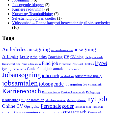
Jobsamtalen
(6)
Jobsøgende blogger
(2)
Karriere rådgivning
(9)
Kurser og Teambuildning
(2)
Selvstændig og iværksætter
(1)
Virksomhed – Denne kategori henvender sig til virksomheder
(10)
Tags
Anderledes ansøgning
ansøgning
Ansættelsessamtale
cv
Arbejdsglæde
Arbejdsløs
Coaching
CV blog
CV hjemmeside
Fyret
Find job
Distancearbejde
Ferie uden stress
Firmasang
Forelsket i kollega
fyring
Gode råd til jobsamtalen
Førstehjælp
Hjertestarter
Jobansøgning
jobcoach
jobsamtale hjælp
Jobdatabase
jobsamtalen
jobsøgende
jobsøgning
Job via netværk
Karrierecoach
Karriere forum
Karriere hjemmeside
Kollega syg
nyt job
Kropssprog til jobsamtalen
Mor/barn motion
Motion på barsel
Personalegoder
Online CV
Opsigelse
Personlig blog
Personlig
stresscoach
Sjov ansøgning
Stress på