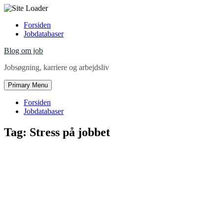
Skip
Forsiden
to
Jobdatabaser
content
Blog om job
Jobsøgning, karriere og arbejdsliv
Primary Menu
Forsiden
Jobdatabaser
Tag:
Stress på jobbet