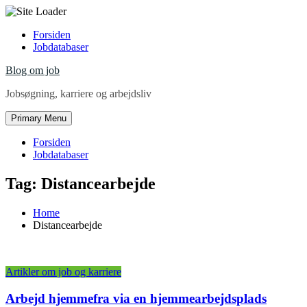
Skip
Forsiden
to
Jobdatabaser
content
Blog om job
Jobsøgning, karriere og arbejdsliv
Primary Menu
Forsiden
Jobdatabaser
Tag:
Distancearbejde
Home
Distancearbejde
Artikler om job og karriere
Arbejd hjemmefra via en hjemmearbejdsplads