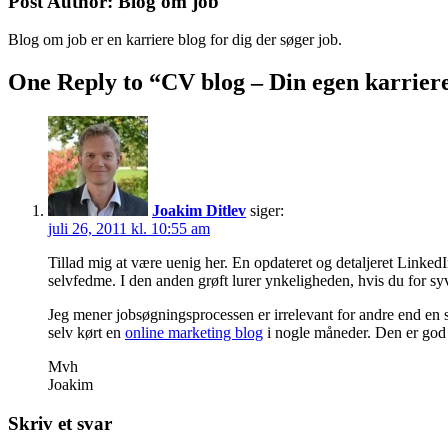
Post Author:
Blog om job
Blog om job er en karriere blog for dig der søger job.
One Reply to “CV blog – Din egen karrie
Joakim Ditlev
siger:
juli 26, 2011 kl. 10:55 am
Tillad mig at være uenig her. En opdateret og detaljeret Linke
selvfedme. I den anden grøft lurer ynkeligheden, hvis du for sy
Jeg mener jobsøgningsprocessen er irrelevant for andre end en sel
selv kørt en
online marketing blog
i nogle måneder. Den er god at
Mvh
Joakim
Skriv et svar