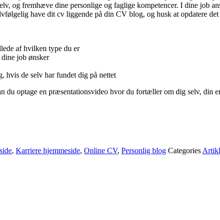
v, og fremhæve dine personlige og faglige kompetencer. I dine job ansøg
vfølgelig have dit cv liggende på din CV blog, og husk at opdatere det h
illede af hvilken type du er
v dine job ønsker
, hvis de selv har fundet dig på nettet
n du optage en præsentationsvideo hvor du fortæller om dig selv, din e
side
,
Karriere hjemmeside
,
Online CV
,
Personlig blog
Categories
Artik