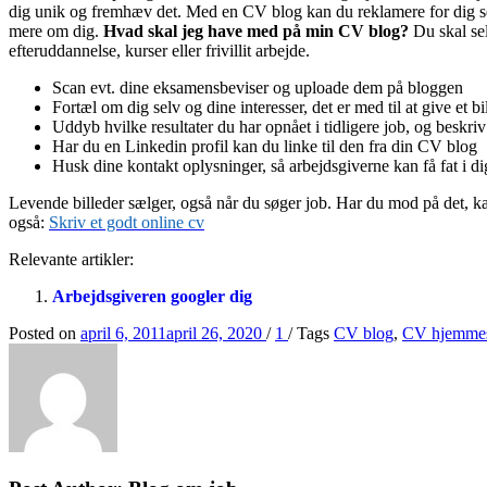
dig unik og fremhæv det. Med en CV blog kan du reklamere for dig sel
mere om dig.
Hvad skal jeg have med på min CV blog?
Du skal sel
efteruddannelse, kurser eller frivillit arbejde.
Scan evt. dine eksamensbeviser og uploade dem på bloggen
Fortæl om dig selv og dine interesser, det er med til at give et b
Uddyb hvilke resultater du har opnået i tidligere job, og beskri
Har du en Linkedin profil kan du linke til den fra din CV blog
Husk dine kontakt oplysninger, så arbejdsgiverne kan få fat i dig
Levende billeder sælger, også når du søger job. Har du mod på det, ka
også:
Sk
riv et godt online
cv
Relevante artikler:
Arbejdsgiveren googler dig
Posted on
april 6, 2011
april 26, 2020
/
1
/
Tags
CV blog
,
CV hjemme