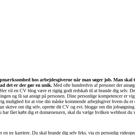
sig opmærksomhed hos arbejdesgiverne når man søger job. Man skal t
ad det er der gør en unik.
Med ofte hundredvis af personer der ansøger
vil en CV blog være et rigtig godt redskab til at brande dig selv. De f
en og få sat ansigt på personen. Dine personlige kompetencer er vigtige
rig mulighed for at vise din måske kommende arbejdsgiver hvem du er 
n skrive om dig selv, oprette dit CV og evt. blogge om din jobsøgning
u har fået købt dig et domænenavn, skal du vælge hvilken webhost du v
r en ny karriere. Du skal brande dig selv feks. via en personlig videop