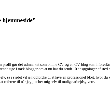
re hjemmeside”
dIn profil gør det udmærket som online CV og en CV blog som I foreslår 
vende uge i træk blogger om at nu har du sendt 10 ansøgninger af sted o
v, så i stedet vil jeg opfordre til at lave en professionel blog, hvor du
 referere til når jeg pitcher mig selv til mulige arbejdsgivere.