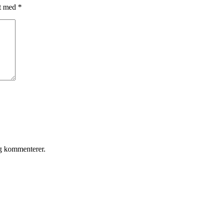
et med
*
eg kommenterer.