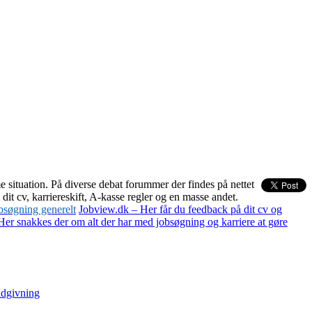
situation. På diverse debat forummer der findes på nettet
it cv, karriereskift, A-kasse regler og en masse andet.
bsøgning generelt
Jobview.dk – Her får du feedback på dit cv og
Her snakkes der om alt der har med jobsøgning og karriere at gøre
ådgivning