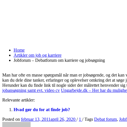
Home
Artikler om job og karriere
Jobforum – Debatforum om karriere og jobsøgning
Man har ofte en masse spørgsmål når man er jobsøgende, og det kan væ
kan du dele dine tanker, erfaringer og oplevelser omkring det at søge 
Herunder kan du finde link til nogle sider der målrettet henvender sig
jobansøgning samt evt. video cv
Ungarbejde.dk – Her har du mulighed
Relevante artikler:
Hvad gør du for at finde job?
Posted on
februar 13, 2011
april 26, 2020
/
1
/
Tags
Debat forum
,
Job