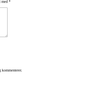
et med
*
eg kommenterer.