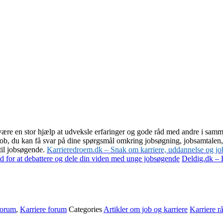
re en stor hjælp at udveksle erfaringer og gode råd med andre i samme 
job, du kan få svar på dine spørgsmål omkring jobsøgning, jobsamtalen, d
 til jobsøgende.
Karrieredroem.dk – Snak om karriere, uddannelse og jo
 for at debattere og dele din viden med unge jobsøgende
Deldig.dk – 
forum
,
Karriere forum
Categories
Artikler om job og karriere
Karriere r