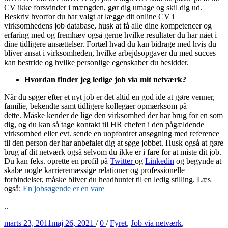
CV ikke forsvinder i mængden, gør dig umage og skil dig ud.
Beskriv hvorfor du har valgt at lægge dit online CV i
virksomhedens job database, husk at få alle dine kompetencer og
erfaring med og fremhæv også gerne hvilke resultater du har nået i
dine tidligere ansættelser. Fortæl hvad du kan bidrage med hvis du
bliver ansat i virksomheden, hvilke arbejdsopgaver du med succes
kan bestride og hvilke personlige egenskaber du besidder.
Hvordan finder jeg ledige job via mit netværk?
Når du søger efter et nyt job er det altid en god ide at gøre venner,
familie, bekendte samt tidligere kollegaer opmærksom på
dette. Måske kender de lige den virksomhed der har brug for en som
dig, og du kan så tage kontakt til HR chefen i den pågældende
virksomhed eller evt. sende en uopfordret ansøgning med reference
til den person der har anbefalet dig at søge jobbet. Husk også at gøre
brug af dit netværk også selvom du ikke er i fare for at miste dit job.
Du kan feks. oprette en profil på
Twitter
og
Linkedin
og begynde at
skabe nogle karrieremæssige relationer og professionelle
forbindelser, måske bliver du headhuntet til en ledig stilling. Læs
også:
En jobsøgende er en vare
..
Posted
Tags
marts 23, 2011
maj 26, 2021
/
0
/
Fyret
,
Job via netværk
,