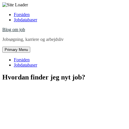
Skip
Forsiden
to
Jobdatabaser
content
Blog om job
Jobsøgning, karriere og arbejdsliv
Primary Menu
Forsiden
Jobdatabaser
Hvordan finder jeg nyt job?