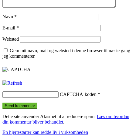
Navn
*
E-mail
*
Websted
Gem mit navn, mail og websted i denne browser til næste gang
jeg kommenterer.
CAPTCHA-koden
*
Dette site anvender Akismet til at reducere spam.
Læs om hvordan
din kommentar bliver behandlet
.
Indlægsnavigation
Previous
En hjertestarter kan redde liv i virksomheden