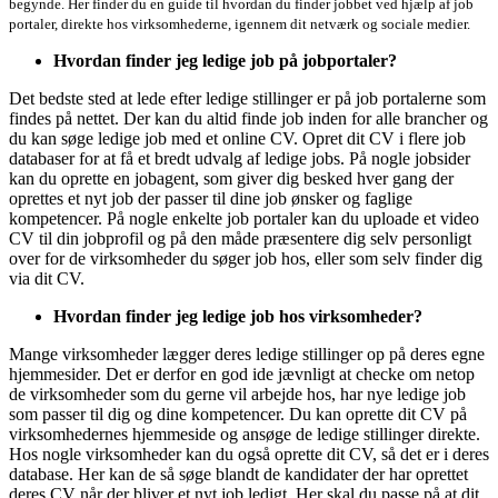
begynde. Her finder du en guide til hvordan du finder jobbet ved hjælp af job
portaler, direkte hos virksomhederne, igennem dit netværk og sociale medier.
Hvordan finder jeg ledige job på jobportaler?
Det bedste sted at lede efter ledige stillinger er på job portalerne som
findes på nettet. Der kan du altid finde job inden for alle brancher og
du kan søge ledige job med et online CV. Opret dit CV i flere job
databaser for at få et bredt udvalg af ledige jobs. På nogle jobsider
kan du oprette en jobagent, som giver dig besked hver gang der
oprettes et nyt job der passer til dine job ønsker og faglige
kompetencer. På nogle enkelte job portaler kan du uploade et video
CV til din jobprofil og på den måde præsentere dig selv personligt
over for de virksomheder du søger job hos, eller som selv finder dig
via dit CV.
Hvordan finder jeg ledige job hos virksomheder?
Mange virksomheder lægger deres ledige stillinger op på deres egne
hjemmesider. Det er derfor en god ide jævnligt at checke om netop
de virksomheder som du gerne vil arbejde hos, har nye ledige job
som passer til dig og dine kompetencer. Du kan oprette dit CV på
virksomhedernes hjemmeside og ansøge de ledige stillinger direkte.
Hos nogle virksomheder kan du også oprette dit CV, så det er i deres
database. Her kan de så søge blandt de kandidater der har oprettet
deres CV når der bliver et nyt job ledigt. Her skal du passe på at dit