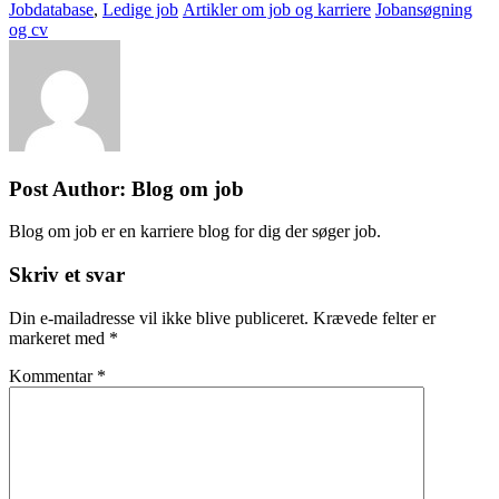
on
Categories
Jobdatabase
,
Ledige job
Artikler om job og karriere
Jobansøgning
og cv
Post Author:
Blog om job
Blog om job er en karriere blog for dig der søger job.
Skriv et svar
Din e-mailadresse vil ikke blive publiceret.
Krævede felter er
markeret med
*
Kommentar
*