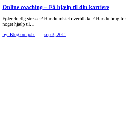
Online coaching – Få hjælp til din karriere
Føler du dig stresset? Har du mistet overblikket? Har du brug for
noget hjælp til…
by:
Blog om job
|
sep 3, 2011