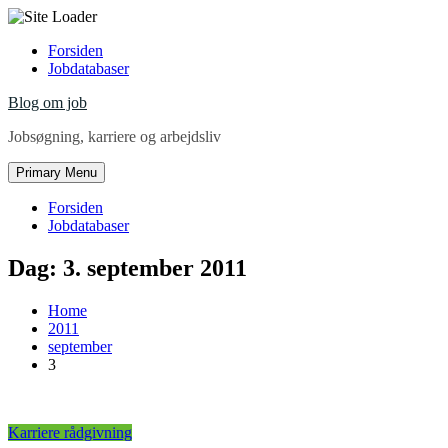
Skip
Forsiden
to
Jobdatabaser
content
Blog om job
Jobsøgning, karriere og arbejdsliv
Primary Menu
Forsiden
Jobdatabaser
Dag:
3. september 2011
Home
2011
september
3
Karriere rådgivning