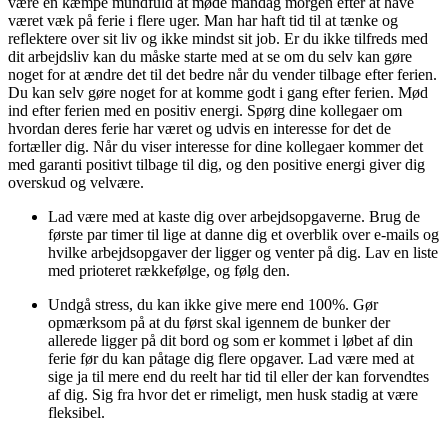
være en kæmpe mundfuld at møde mandag morgen efter at have
været væk på ferie i flere uger. Man har haft tid til at tænke og
reflektere over sit liv og ikke mindst sit job. Er du ikke tilfreds med
dit arbejdsliv kan du måske starte med at se om du selv kan gøre
noget for at ændre det til det bedre når du vender tilbage efter ferien.
Du kan selv gøre noget for at komme godt i gang efter ferien. Mød
ind efter ferien med en positiv energi. Spørg dine kollegaer om
hvordan deres ferie har været og udvis en interesse for det de
fortæller dig. Når du viser interesse for dine kollegaer kommer det
med garanti positivt tilbage til dig, og den positive energi giver dig
overskud og velvære.
Lad være med at kaste dig over arbejdsopgaverne. Brug de
første par timer til lige at danne dig et overblik over e-mails og
hvilke arbejdsopgaver der ligger og venter på dig. Lav en liste
med prioteret rækkefølge, og følg den.
Undgå stress, du kan ikke give mere end 100%. Gør
opmærksom på at du først skal igennem de bunker der
allerede ligger på dit bord og som er kommet i løbet af din
ferie før du kan påtage dig flere opgaver. Lad være med at
sige ja til mere end du reelt har tid til eller der kan forvendtes
af dig. Sig fra hvor det er rimeligt, men husk stadig at være
fleksibel.
..