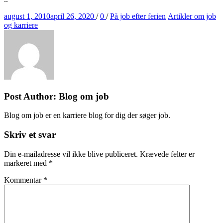
Posted
Tags
Categories
august 1, 2010
april 26, 2020
/
0
/
På job efter ferien
Artikler om job
on
og karriere
Post Author:
Blog om job
Blog om job er en karriere blog for dig der søger job.
Skriv et svar
Din e-mailadresse vil ikke blive publiceret.
Krævede felter er
markeret med
*
Kommentar
*