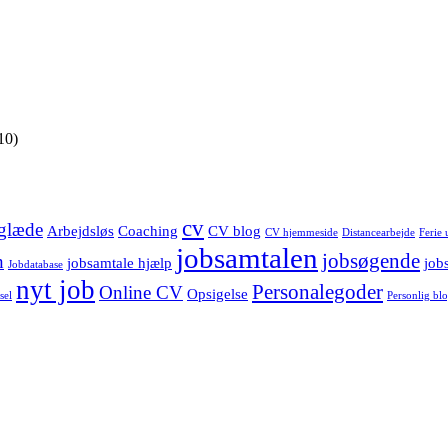
10)
cv
glæde
Arbejdsløs
Coaching
CV blog
CV hjemmeside
Distancearbejde
Ferie 
jobsamtalen
jobsøgende
h
jobsamtale hjælp
job
Jobdatabase
nyt job
Personalegoder
Online CV
Opsigelse
sel
Personlig bl