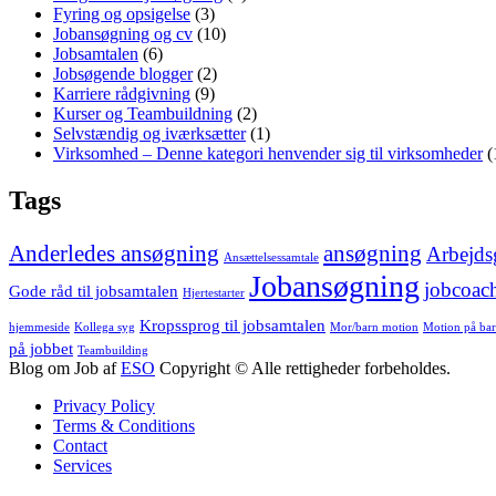
Fyring og opsigelse
(3)
Jobansøgning og cv
(10)
Jobsamtalen
(6)
Jobsøgende blogger
(2)
Karriere rådgivning
(9)
Kurser og Teambuildning
(2)
Selvstændig og iværksætter
(1)
Virksomhed – Denne kategori henvender sig til virksomheder
(
Tags
Anderledes ansøgning
ansøgning
Arbejds
Ansættelsessamtale
Jobansøgning
jobcoac
Gode råd til jobsamtalen
Hjertestarter
Kropssprog til jobsamtalen
hjemmeside
Kollega syg
Mor/barn motion
Motion på bar
på jobbet
Teambuilding
Blog om Job af
ESO
Copyright © Alle rettigheder forbeholdes.
Privacy Policy
Terms & Conditions
Contact
Services