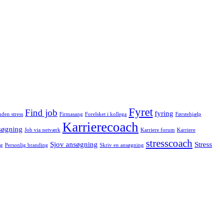
Fyret
Find job
fyring
uden stress
Firmasang
Forelsket i kollega
Førstehjælp
Karrierecoach
søgning
Job via netværk
Karriere forum
Karriere
stresscoach
Sjov ansøgning
Stress
og
Personlig branding
Skriv en ansøgning