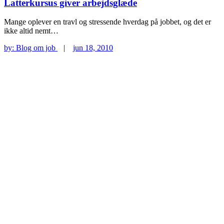
Latterkursus giver arbejdsglæde
Mange oplever en travl og stressende hverdag på jobbet, og det er
ikke altid nemt…
by:
Blog om job
|
jun 18, 2010