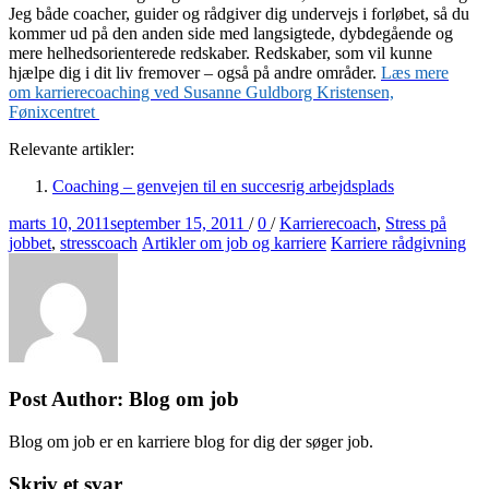
Jeg både coacher, guider og rådgiver dig undervejs i forløbet, så du
kommer ud på den anden side med langsigtede, dybdegående og
mere helhedsorienterede redskaber. Redskaber, som vil kunne
hjælpe dig i dit liv fremover – også på andre områder.
Læs mere
om karrierecoaching ved Susanne Guldborg Kristensen,
Fønixcentret
Relevante artikler:
Coaching – genvejen til en succesrig arbejdsplads
Posted
Tags
marts 10, 2011
september 15, 2011
/
0
/
Karrierecoach
,
Stress på
on
Categories
jobbet
,
stresscoach
Artikler om job og karriere
Karriere rådgivning
Post Author:
Blog om job
Blog om job er en karriere blog for dig der søger job.
Skriv et svar