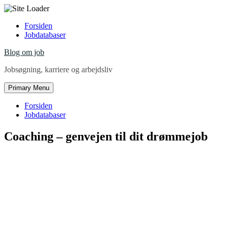
Skip
Forsiden
to
Jobdatabaser
content
Blog om job
Jobsøgning, karriere og arbejdsliv
Primary Menu
Forsiden
Jobdatabaser
Coaching – genvejen til dit drømmejob