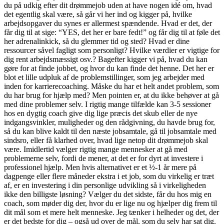
du på udkig efter dit drømmejob uden at have nogen idé om, hvad
det egentlig skal være, så går vi her ind og kigger på, hvilke
arbejdsopgaver du synes er allermest spændende. Hvad er det, der
får dig til at sige: “YES, det her er bare fedt!” og får dig til at føle det
her adrenalinkick, så du glemmer tid og sted? Hvad er dine
ressourcer såvel fagligt som personligt? Hvilke værdier er vigtige for
dig rent arbejdsmæssigt osv.? Bagefter kigger vi på, hvad du kan
gøre for at finde jobbet, og hvor du kan finde det henne. Det her er
blot et lille udpluk af de problemstillinger, som jeg arbejder med
inden for karrierecoaching. Måske du har et helt andet problem, som
du har brug for hjælp med? Men pointen er, at du ikke behøver at gå
med dine problemer selv. I rigtig mange tilfælde kan 3-5 sessioner
hos en dygtig coach give dig lige præcis det skub eller de nye
indgangsvinkler, muligheder og den rådgivning, du havde brug for,
så du kan blive kaldt til den næste jobsamtale, gå til jobsamtale med
sindsro, eller få klarhed over, hvad lige netop dit drømmejob skal
være. Imidlertid vælger rigtig mange mennesker at gå med
problemerne selv, fordi de mener, at det er for dyrt at investere i
professionel hjælp. Men hvis alternativet er et ½-1 år mere på
dagpenge eller flere måneder ekstra i et job, som du virkelig er træt
af, er en investering i din personlige udvikling så i virkeligheden
ikke den billigste løsning? Vælger du det sidste, får du hos mig en
coach, som møder dig der, hvor du er lige nu og hjælper dig frem til
dit mål som et mere helt menneske. Jeg tænker i helheder og det, der
er det bedste for dig – også ud over de mål, som du selv har sat dig.