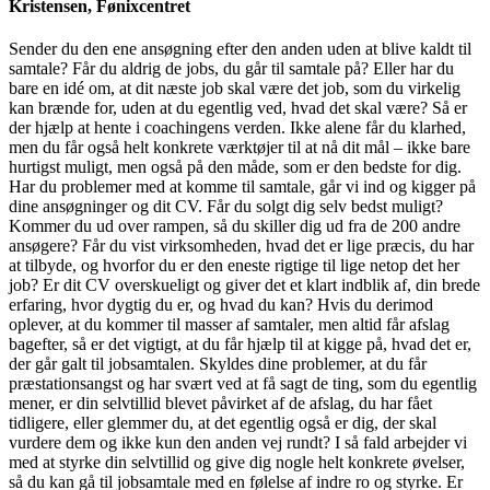
Kristensen, Fønixcentret
Sender du den ene ansøgning efter den anden uden at blive kaldt til
samtale? Får du aldrig de jobs, du går til samtale på? Eller har du
bare en idé om, at dit næste job skal være det job, som du virkelig
kan brænde for, uden at du egentlig ved, hvad det skal være? Så er
der hjælp at hente i coachingens verden. Ikke alene får du klarhed,
men du får også helt konkrete værktøjer til at nå dit mål – ikke bare
hurtigst muligt, men også på den måde, som er den bedste for dig.
Har du problemer med at komme til samtale, går vi ind og kigger på
dine ansøgninger og dit CV. Får du solgt dig selv bedst muligt?
Kommer du ud over rampen, så du skiller dig ud fra de 200 andre
ansøgere? Får du vist virksomheden, hvad det er lige præcis, du har
at tilbyde, og hvorfor du er den eneste rigtige til lige netop det her
job? Er dit CV overskueligt og giver det et klart indblik af, din brede
erfaring, hvor dygtig du er, og hvad du kan? Hvis du derimod
oplever, at du kommer til masser af samtaler, men altid får afslag
bagefter, så er det vigtigt, at du får hjælp til at kigge på, hvad det er,
der går galt til jobsamtalen. Skyldes dine problemer, at du får
præstationsangst og har svært ved at få sagt de ting, som du egentlig
mener, er din selvtillid blevet påvirket af de afslag, du har fået
tidligere, eller glemmer du, at det egentlig også er dig, der skal
vurdere dem og ikke kun den anden vej rundt? I så fald arbejder vi
med at styrke din selvtillid og give dig nogle helt konkrete øvelser,
så du kan gå til jobsamtale med en følelse af indre ro og styrke. Er